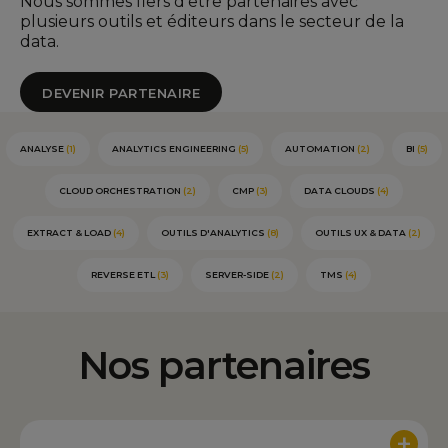
Nous sommes fiers d'être partenaires avec
plusieurs outils et éditeurs dans le secteur de la
data.
DEVENIR PARTENAIRE
ANALYSE
(1)
ANALYTICS ENGINEERING
(5)
AUTOMATION
(2)
BI
(5)
CLOUD ORCHESTRATION
(2)
CMP
(3)
DATA CLOUDS
(4)
EXTRACT & LOAD
(4)
OUTILS D'ANALYTICS
(8)
OUTILS UX & DATA
(2)
REVERSE ETL
(3)
SERVER-SIDE
(2)
TMS
(4)
Nos partenaires
+