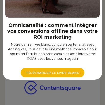
Clarity
Omnicanalité : comment intégrer
Outils UX & Data
vos conversions offline dans votre
ROI marketing
Notre dernier livre blanc, conçu en partenariat avec
Addingwell, vous dévoile une méthode imparable pour
optimiser l’attribution omnicanale et améliorer votre
ROAS avec les ventes magasin.
TÉLÉCHARGER LE LIVRE BLANC