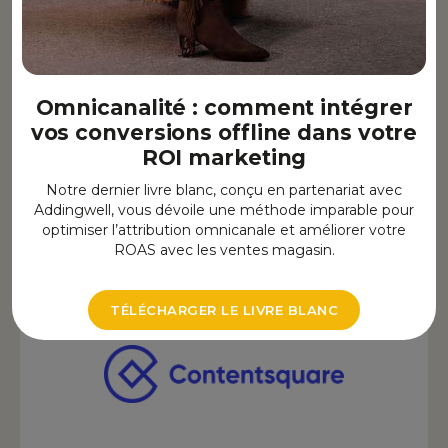
Clarity
Omnicanalité : comment intégrer
Outils UX & Data
vos conversions offline dans votre
ROI marketing
Notre dernier livre blanc, conçu en partenariat avec
Addingwell, vous dévoile une méthode imparable pour
optimiser l’attribution omnicanale et améliorer votre
ROAS avec les ventes magasin.
TÉLÉCHARGER LE LIVRE BLANC