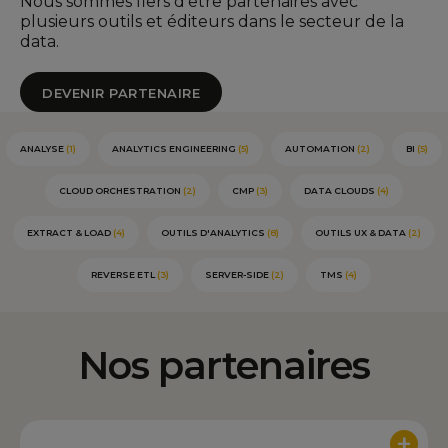
Nous sommes fiers d'être partenaires avec
plusieurs outils et éditeurs dans le secteur de la
data.
DEVENIR PARTENAIRE
ANALYSE
(1)
ANALYTICS ENGINEERING
(5)
AUTOMATION
(2)
BI
(5)
CLOUD ORCHESTRATION
(2)
CMP
(3)
DATA CLOUDS
(4)
EXTRACT & LOAD
(4)
OUTILS D'ANALYTICS
(8)
OUTILS UX & DATA
(2)
REVERSE ETL
(3)
SERVER-SIDE
(2)
TMS
(4)
Nos partenaires
+