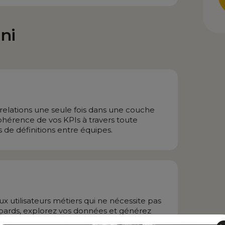
ni
 relations une seule fois dans une couche
ohérence de vos KPIs à travers toute
s de définitions entre équipes.
ux utilisateurs métiers qui ne nécessite pas
oards, explorez vos données et générez