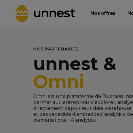
Data Product
Data Consulting
T
Management &
& Strategy
Gouvernance
Nos offres
No
NOS PARTENAIRES
unnest &
Omni
Omni est une plateforme de Business Int
permet aux entreprises d'explorer, analys
directement depuis leur data warehouse, a
et des capacités d'embedded analytics, de 
conversational IA analytics.‍