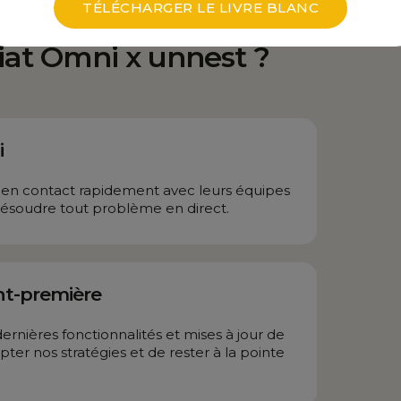
TÉLÉCHARGER LE LIVRE BLANC
iat Omni x unnest ?
i
 en contact rapidement avec leurs équipes
résoudre tout problème en direct.
nt-première
rnières fonctionnalités et mises à jour de
ter nos stratégies et de rester à la pointe