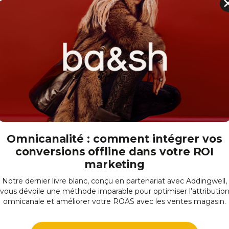
et dashboards Omni directement dans vos
ts grâce à des capacités d'embedding
on en Langage Naturel
Omnicanalité : comment intégrer vos
conversions offline dans votre ROI
ationnelle permettant aux utilisateurs de
marketing
n langage naturel. Plus besoin de maîtriser
mplexes : posez simplement votre
Notre dernier livre blanc, conçu en partenariat avec Addingwell,
 la visualisation ou l'analyse
vous dévoile une méthode imparable pour optimiser l’attributio
émocratise l'accès aux données pour
omnicanale et améliorer votre ROAS avec les ventes magasin.