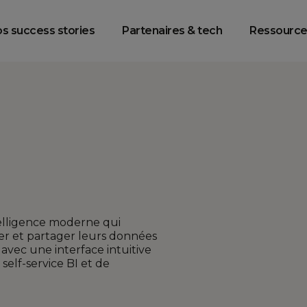
racking & Web
Data Platform
Data Intelligenc
Analytics
Engineering
s success stories
Partenaires & tech
Ressource
elligence moderne qui
er et partager leurs données
vec une interface intuitive
self-service BI et de