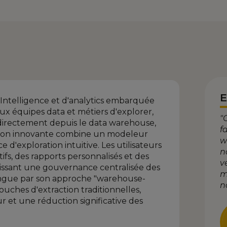
E
Intelligence et d'analytics embarquée
ux équipes data et métiers d'explorer,
"
 directement depuis le data warehouse,
f
lution innovante combine un modeleur
w
d'exploration intuitive. Les utilisateurs
n
fs, des rapports personnalisés et des
v
ntissant une gouvernance centralisée des
m
tingue par son approche "warehouse-
n
ouches d'extraction traditionnelles,
ur et une réduction significative des