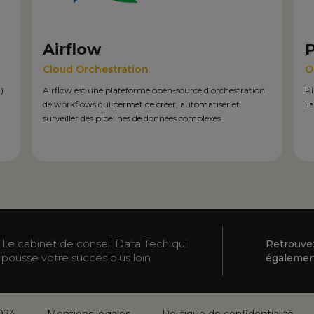
Airflow
P
Cloud Orchestration
O
)
Airflow est une plateforme open-source d’orchestration
Pi
de workflows qui permet de créer, automatiser et
l'
surveiller des pipelines de données complexes.
Le cabinet de conseil Data Tech qui
Retrouve
pousse votre succès plus loin
égalemen