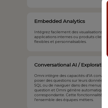
Embedded Analytics
Intégrez facilement des visualisations 
applications internes ou produits clien
flexibles et personnalisables.
Conversational AI / Explorati
Omni intègre des capacités d'IA convers
poser des questions sur leurs données e
SQL ou de naviguer dans des menus co
question et Omni génère automatiquement
correspondante. Cette fonctionnalité d
l'ensemble des équipes métiers.