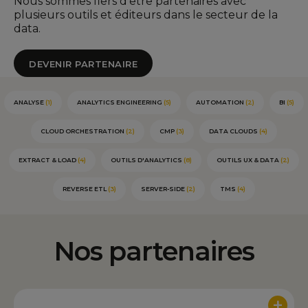
Nous sommes fiers d'être partenaires avec
plusieurs outils et éditeurs dans le secteur de la
data.
DEVENIR PARTENAIRE
ANALYSE
(1)
ANALYTICS ENGINEERING
(5)
AUTOMATION
(2)
BI
(5)
CLOUD ORCHESTRATION
(2)
CMP
(3)
DATA CLOUDS
(4)
EXTRACT & LOAD
(4)
OUTILS D'ANALYTICS
(8)
OUTILS UX & DATA
(2)
REVERSE ETL
(3)
SERVER-SIDE
(2)
TMS
(4)
Nos partenaires
+