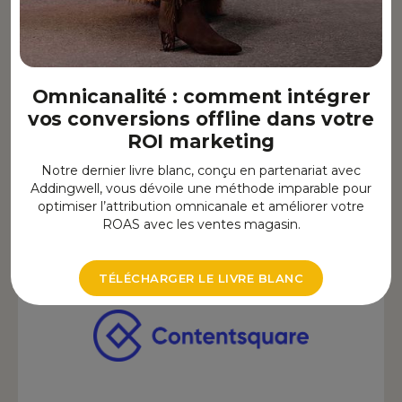
Clarity
Omnicanalité : comment intégrer
Outils UX & Data
vos conversions offline dans votre
ROI marketing
Notre dernier livre blanc, conçu en partenariat avec
Addingwell, vous dévoile une méthode imparable pour
optimiser l’attribution omnicanale et améliorer votre
ROAS avec les ventes magasin.
TÉLÉCHARGER LE LIVRE BLANC