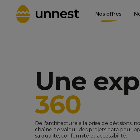
Data Product
Data Consulting
T
Management &
& Strategy
Gouvernance
Nos offres
No
Une exp
360
De l'architecture à la prise de décisions, 
chaîne de valeur des projets data pour opt
sa qualité, conformité et accessibilité.