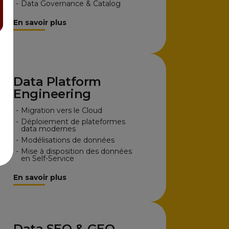
-
Data Governance & Catalog
En savoir plus
Data Platform
Engineering
n
-
Migration vers le Cloud
-
Déploiement de plateformes
data modernes
-
Modélisations de données
-
Mise à disposition des données
en Self-Service
En savoir plus
Data SEO & GEO