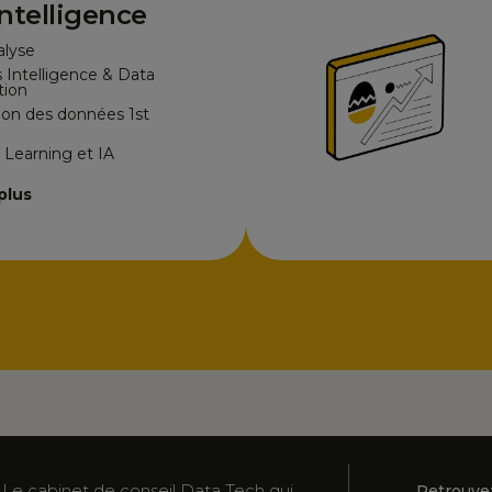
ntelligence
alyse
 Intelligence & Data
tion
tion des données 1st
Learning et IA
plus
Le cabinet de conseil Data Tech qui
Retrouve