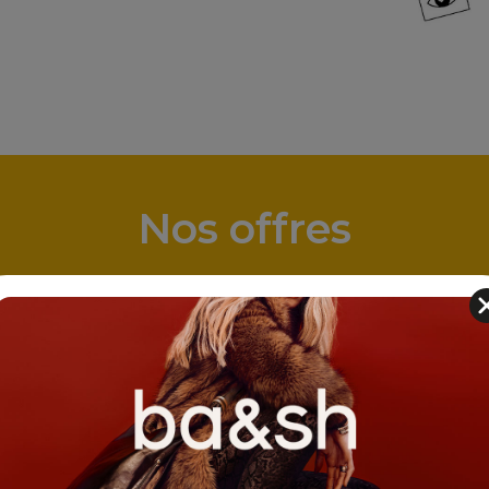
Nos offres
Consulting &
egy
tratégiques
directeur data
ng
choix de solutions
ogiques