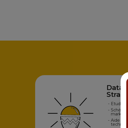
Data 
Strat
-
Etudes s
-
Schéma 
marketi
-
Aide au 
technol