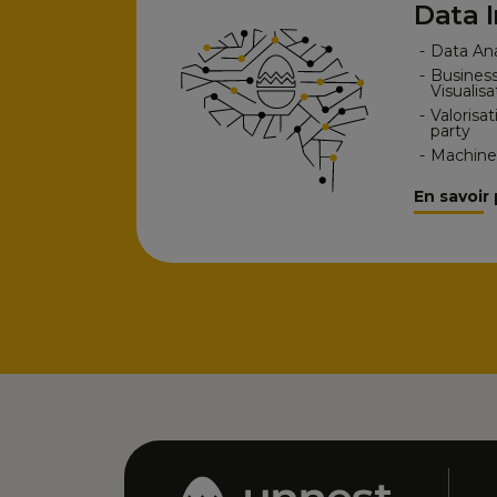
Data I
-
Data An
-
Business
Visualisa
-
Valorisa
party
-
Machine 
En savoir 