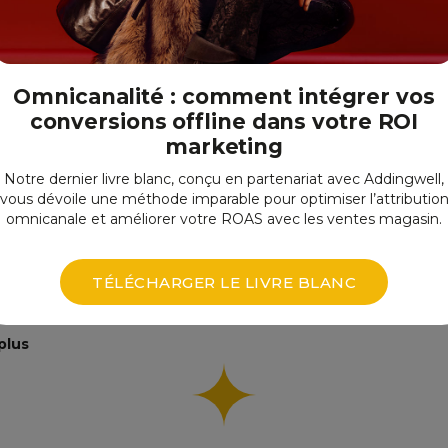
cadrage d'initiatives
 déploiement
plus
Omnicanalité : comment intégrer vos
conversions offline dans votre ROI
marketing
ing & Web
Notre dernier livre blanc, conçu en partenariat avec Addingwell,
tics
vous dévoile une méthode imparable pour optimiser l’attributio
 cadrage Analytics
omnicanale et améliorer votre ROAS avec les ventes magasin.
ment et maintenance
 conformité
TÉLÉCHARGER LE LIVRE BLANC
ormation
 (CRO)
plus