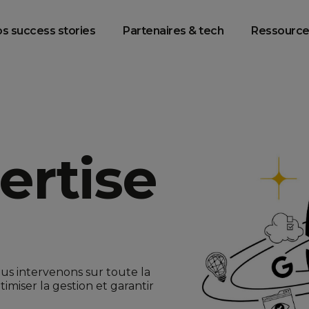
racking & Web
Data Platform
Data Intelligenc
Analytics
Engineering
s success stories
Partenaires & tech
Ressource
ertise
nous intervenons sur toute la
imiser la gestion et garantir