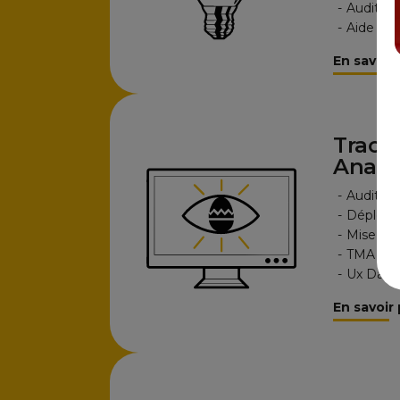
-
Audit et 
-
Aide au
En savoir 
Track
Analy
-
Audit et
-
Déploie
-
Mise en
-
TMA & f
-
Ux Data
En savoir 