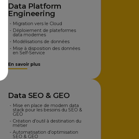
Data Platform
Engineering
-
Migration vers le Cloud
-
Déploiement de plateformes
data modernes
-
Modélisations de données
n
-
Mise à disposition des données
en Self-Service
En savoir plus
Data SEO & GEO
-
Mise en place de modern data
stack pour les besoins du SEO &
GEO
-
Création d’outil à destination du
métier
-
Automatisation d’optimisation
SEO & GEO