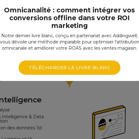
ing & Web
Omnicanalité : comment intégrer vos
tics
conversions offline dans votre ROI
 cadrage Analytics
marketing
ment et maintenance
Notre dernier livre blanc, conçu en partenariat avec Addingwell,
 conformité
vous dévoile une méthode imparable pour optimiser l’attributio
ormation
omnicanale et améliorer votre ROAS avec les ventes magasin.
 (CRO)
plus
TÉLÉCHARGER LE LIVRE BLANC
ntelligence
alyse
 Intelligence & Data
tion
tion des données 1st
Learning et IA