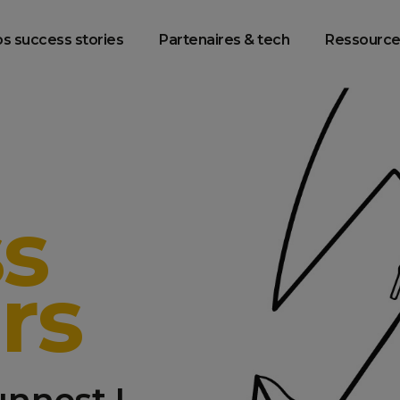
racking & Web
Data Platform
Data Intelligenc
Analytics
Engineering
s success stories
Partenaires & tech
Ressource
s
rs