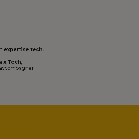
t
expertise tech.
a x Tech,
s accompagner