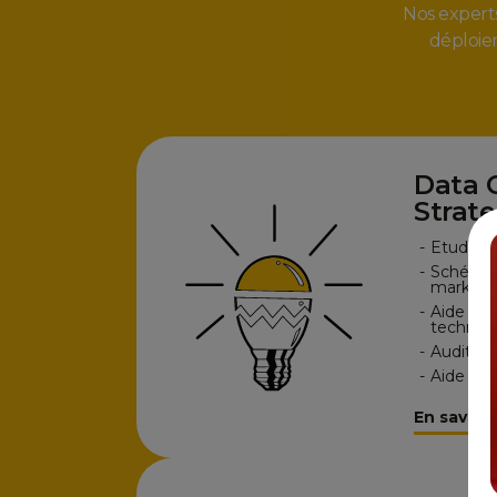
Nos experts
déploie
Data 
Strat
-
Etudes s
-
Schéma 
marketi
-
Aide au 
technol
-
Audit et 
-
Aide au
En savoir 