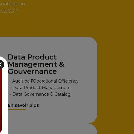
stratégie au
ds, CDP,
Data Product
Management &
Gouvernance
-
Audit de l’Operational Efficiency
-
Data Product Management
-
Data Governance & Catalog
En savoir plus