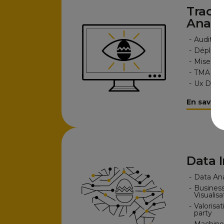
Track
Analy
-
Audit et
-
Déploie
-
Mise en
-
TMA & f
-
Ux Data
En savoir 
Data I
-
Data An
-
Business
Visualisa
-
Valorisa
party
-
Machine 