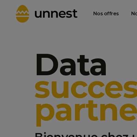
Data Product
Data Consulting
T
Management &
& Strategy
Gouvernance
Nos offres
No
Data
succes
partne