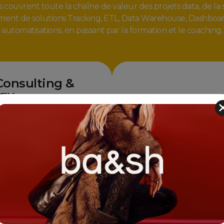
 couvrent toute la chaîne de valeur des projets data, de la 
ment de solutions Tracking, ETL, Data Warehouse, Dashboar
automatisations, en passant par la formation et le coaching.
Consulting &
egy
tratégiques
directeur data
ng
choix de solutions
ogiques
cadrage d'initiatives
 déploiement
plus