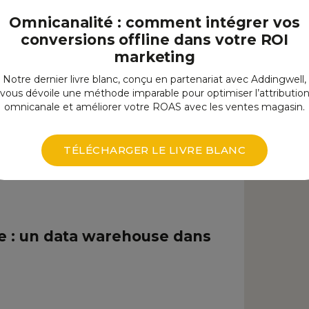
Omnicanalité : comment intégrer vos
conversions offline dans votre ROI
marketing
nnel
Notre dernier livre blanc, conçu en partenariat avec Addingwell,
vous dévoile une méthode imparable pour optimiser l’attributio
omnicanale et améliorer votre ROAS avec les ventes magasin.
TÉLÉCHARGER LE LIVRE BLANC
 du profil des participants.
e : un data warehouse dans