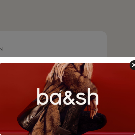
el
ce à des modules complets et immersifs
s cas pratiques adaptés à vos cas d’usage
z d'un accompagnement personnalisé
iques et optimiser votre apprentissage
ournée de cas pratiques, exercices et
atiques
ccompagner : nos experts l’utilisent
 services et pourront répondre
 questions