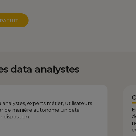
RATUIT
es data analystes
C
 analystes, experts métier, utilisateurs
E
iter de manière autonome un data
d
 disposition.
n
e