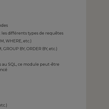
ndes
 les différents types de requêtes
OM, WHERE, etc.)
, GROUP BY, ORDER BY, etc.)
iers au SQL, ce module peut-être
ancé
tc.)