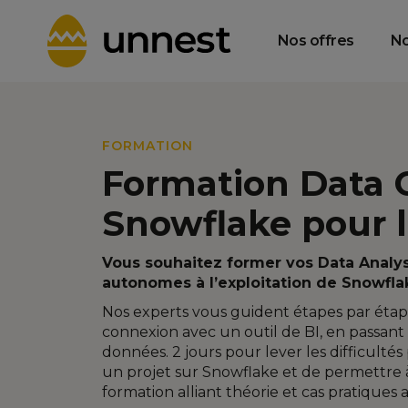
Data Product
Data Consulting
T
Management &
& Strategy
Gouvernance
Nos offres
No
FORMATION
Formation Data 
Snowflake pour l
Vous souhaitez former vos Data Analyst
autonomes à l’exploitation de Snowfla
Nos experts vous guident étapes par étape
connexion avec un outil de BI, en passant 
données. 2 jours pour lever les difficult
un projet sur Snowflake et de permettre 
formation alliant théorie et cas pratiques 