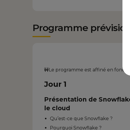
Programme prévisio
🚧Le programme est affiné en fonction
Jour 1
Présentation de Snowflak
le cloud
Qu’est-ce que Snowflake ?
Pourquoi Snowflake ?