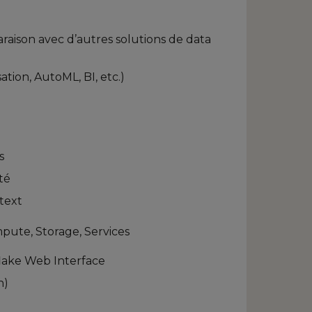
raison avec d’autres solutions de data
ation, AutoML, BI, etc.)
s
té
text
ute, Storage, Services
lake Web Interface
n)