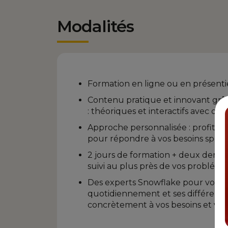
Modalités
Formation en ligne ou en présenti
Contenu pratique et innovant grâ
: théoriques et interactifs avec de
Approche personnalisée : profite
pour répondre à vos besoins spécif
2 jours de formation + deux demi-j
suivi au plus près de vos problém
Des experts Snowflake pour vous a
quotidiennement et ses différents
concrètement à vos besoins et vos