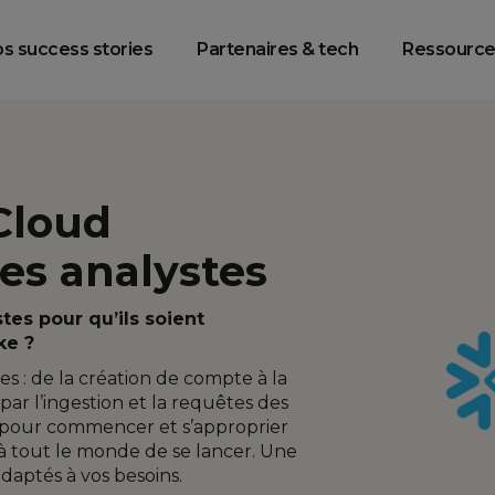
racking & Web
Data Platform
Data Intelligenc
Analytics
Engineering
s success stories
Partenaires & tech
Ressource
Cloud
es analystes
es pour qu’ils soient
ke ?
s : de la création de compte à la
par l’ingestion et la requêtes des
és pour commencer et s’approprier
à tout le monde de se lancer. Une
adaptés à vos besoins.