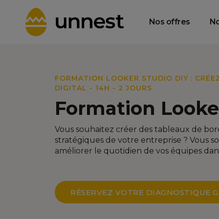
Data Product
Data Consulting
T
Management &
& Strategy
Gouvernance
Nos offres
No
FORMATION LOOKER STUDIO DIY : CRÉE
DIGITAL - 14H - 2 JOURS
Formation Looke
Vous souhaitez créer des tableaux de bord
stratégiques de votre entreprise ? Vous so
améliorer le quotidien de vos équipes dans
RÉSERVEZ VOTRE DIAGNOSTIQUE G