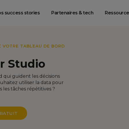
racking & Web
Data Platform
Data Intelligenc
Analytics
Engineering
s success stories
Partenaires & tech
Ressource
Z VOTRE TABLEAU DE BORD
r Studio
 qui guident les décisions
uhaitez utiliser la data pour
 les tâches répétitives ?
RATUIT