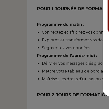
POUR 1 JOURNÉE DE FORMATI
Programme du matin :
Connectez et affichez vos donnée
Explorez et transformez vos donn
Segmentez vos données
Programme de l’après-midi :
Délivrer vos messages clés grâce à
Mettre votre tableau de bord aux
Maîtrisez les droits d’utilisation d
POUR 2 JOURS DE FORMATION