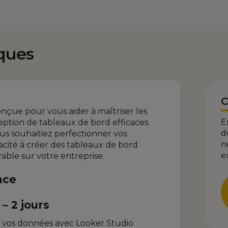
ques
C
nçue pour vous aider à maîtriser les
E
ption de tableaux de bord efficaces.
d
s souhaitiez perfectionner vos
n
cité à créer des tableaux de bord
e
ble sur votre entreprise.
nce
– 2 jours
r vos données avec Looker Studio