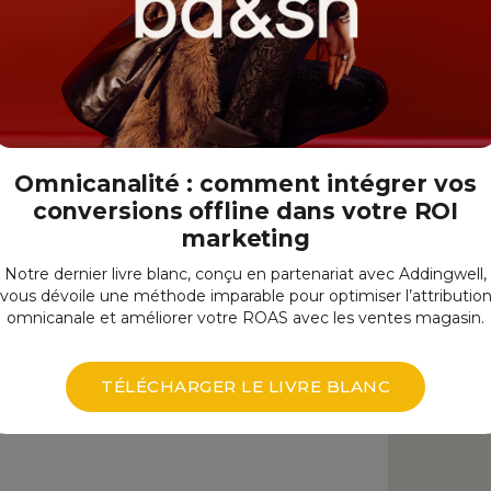
ON
s
Omnicanalité : comment intégrer vos
ées
conversions offline dans votre ROI
marketing
Notre dernier livre blanc, conçu en partenariat avec Addingwell,
 une visualisation impactante
vous dévoile une méthode imparable pour optimiser l’attributio
omnicanale et améliorer votre ROAS avec les ventes magasin.
 couleurs de votre marque
e votre tableau de bord
TÉLÉCHARGER LE LIVRE BLANC