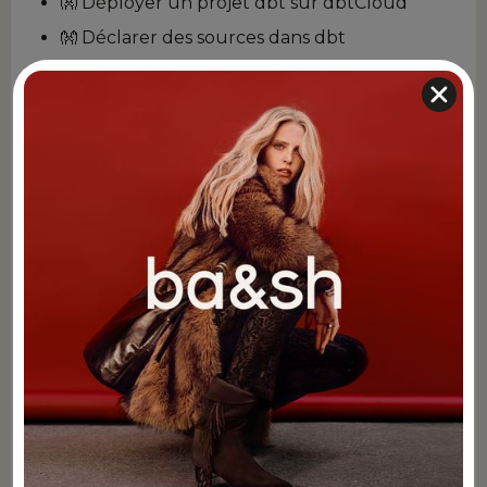
👐 Déployer un projet dbt sur dbtCloud
👐 Déclarer des sources dans dbt
👐 Configurer des snapshots dans dbt
=> Savoir ce qu’est dbt et mettre en
production un projet de modélisation
Jour 2 : Modéliser & déployer son
premier data mart
🗣️ Les stratégies de modélisation
🗣️ Les différentes matérialisations dans dbt
🗣️ L’optimisation des matérialisations
(partitionnement, incrémentalité, clustering,
segmentation…)
🗣️ Comment organiser son projet dbt
👐 Réaliser ses premières modélisations
👐 Déclarer des expositions dans dbt