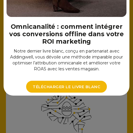
Data Platform Engineering
-
Migration vers le Cloud
-
Déploiement de plateformes data
Omnicanalité : comment intégrer
modernes
vos conversions offline dans votre
-
Modélisations de données
ROI marketing
-
Mise à disposition des données en Self-
Service
Notre dernier livre blanc, conçu en partenariat avec
Addingwell, vous dévoile une méthode imparable pour
En savoir plus
optimiser l’attribution omnicanale et améliorer votre
ROAS avec les ventes magasin.
TÉLÉCHARGER LE LIVRE BLANC